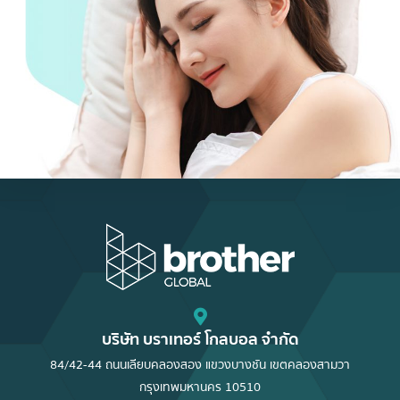
บริษัท บราเทอร์ โกลบอล จำกัด
84/42-44 ถนนเลียบคลองสอง แขวงบางชัน เขตคลองสามวา
กรุงเทพมหานคร 10510