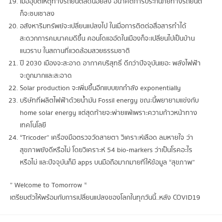
เมื่ออุบัติเหตุทางรถยนต์ลดน้อยลง อนาคตการประกันภัยทางรถยนต์
ก็จะซบเซาลง
อสังหาริมทรัพย์จะเปลี่ยนแปลงไป ในเมื่อการติตต่อสื่อสารทำได้
สะดวกการคมนาคมดีขึ้น คอนโดแออัดในเมืองก็จะเปลี่ยนไปเป็นบ้าน
แนวราบ ในสถานที่แวดล้อมสวยธรรมชาติ
ปี 2030 เมืองจะสะอาด อากาศบริสุทธิ์ ดีกว่าปัจจุบันเยอะ พลังไฟฟ้า
จะถูกมากและสะอาด
Solar production จะเพิ่มขึ้นอีกแบบยกกำลัง exponentially
บริษัทที่ผลิตไฟฟ้าด้วยน้ำมัน Fossil energy ขณะนี้พยายามแข่งกับ
home solar energy แต่สุดท้ายจะพ่ายแพ้เพราะความก้าวหน้าทาง
เทคโนโลยี
“Tricoder” เครื่องมือตรวจวัดสายตา วิเคราะห์เลือด ลมหายใจ ว่า
สุขภาพยังดีหรือไม่ โดยวิเคราะห์ 54 bio-markers ว่าเป็นโรคอะไร
หรือไม่ และปัจจุบันก็มี apps บนมือถือมากมายที่ให้ข้อมูล “สุขภาพ”
” Welcome to Tomorrow “
เตรียมตัวให้พร้อมกับการเปลี่ยนแปลงของโลกในทุกวันนี้..หลัง COVID19