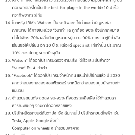
AI จะทำให้เข้าใจเรื่องราวได้รวดเร็วยกกำลังสอง exponentially ปีนี้
คอมพิวเตอร์ได้เป็น the best Go-player in the world=10 ปี เร็ว
กว่าที่พยากรณ์กัน
ในสหรัฐ IBM’s Watson เป็น software ให้คำแนะนำปัญหาข้อ
กฎหมาย ได้ภายในหน่วย “วินาที” และถูกต้อง 90% ซึ่งนักกฎหมาย
ทำได้เพียง 70% เฉลี่ยนักกฎหมายหนุ่มสาว 90% ตกงาน ผู้ที่กำลัง
เรียนขอให้เปลี่ยน อีก 10 ปี จะเหลือแต่ specialist แท้เท่านั้น ประมาณ
10% ของนักกฎหมายปัจจุบัน
Watson” ได้ออกโปรแกรมตรวจหามะเร็ง ได้เร็วและแม่นยำกว่า
“Nurse” ถึง 4 เท่าตัว
“Facebook” ได้ออกโปรแกรมจำหน้าคน และนำไปใช้กันแล้ว ปี 2030
คาดว่าสมองกลของคอมพิวเตอร์ จะเหนือกว่าสมองมนุษย์หลายเท่า
แน่นอน
จำนวนรถยนต์จะลดลง 90-95% ที่จอดรถเหลือเฝือ ใช้ทำสวนสา
ธารณะเขียวๆ งามตาได้อีกหลายแห่ง
บริษัทผลิตรถยนต์สันดาปจะเจ๊ง ล้มหายไป บริษัทรถยนต์ไฟฟ้า เช่น
Tesla, Apple, Google ซึ่งทำ
Computer on wheels จะร่ำรวยมหาศาล