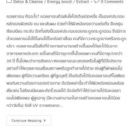
Detox & Cleanse
/
Energy boost
/
Extract
0 Comments
คอลลาเจน คืออะไร? คอลลาเจนคือเส้นใยโปรตีนชนิดหนึ่ง เป็นองค์ประกอบ
หลักของผิวหนัง ขน และเส้นผม ช่วยทำให้ผิวหนังคงความเต่งตึง ยืดหยุ่น
เรียบเนียน กระชับ อีกทั้งยังเป็นองค์ประกอบของกระดูกกระดูกอ่อน จึงมีการ
นำคอลลาเจนไปใช้ในคนไข้โรคข้อเข่าเสื่อม คนที่มีภาวะกระดูกบางหรือกระดูก
เปราะ คอลลาเจนเป็นสิ่งที่ร่างกายสามารถสร้างขึ้นเองได้และได้รับจาก
อาหารหลายประเภท แต่ในคนที่มีอายุมากขึ้นโดยเฉพาะคนที่มีอายุมากกว่า
30 ปี ขึ้นไปพบว่าการสังเคราะห์คอลลาเจนจะลดลงหรือในผู้ที่มีปัจจัยบาง
อย่างทำให้คอลลาเจนเสื่อมสภาพหรือถูกทำลายได้ง่าย เช่นผู้ที่พักผ่อนไม่
เพียงพอ ผู้ที่มีความเครียด ผู้ที่สูบบุหรี่ เป็นต้นจึงได้รับคอลลาเจนที่ไม่เพียง
พอกับความต้องการของร่างกาย ปัจจัยเหล่านี้จะทำให้ผิวหนังหย่อนคล้อย
เหี่ยวย่น ไม่เรียบเนียนและเกิดริ้วรอยได้ ปัจจัยที่ทำให้ร่างกายได้รับคอลลา
เจนไม่เพียงพอ ผู้สูงอายุ (มีความสามารถในการสร้างคอลลาเจนได้น้อย
กว่าวัยอื่น) รังสี UV จากแสงแดด…
Continue Reading