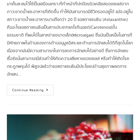
มาเก็บสะสมไว้ใช้เป็นเสมือนเกราะที่ทำหน้าที่ปกป้องนิวเคลียสของเซลล์จาก
ภาวะขาดน้ำและอาหารที่เกิดขึ้น ทำให้มันสามารถมีชีวิตรอดอยู่ได้ แม้จะอยู่ใน
สภาวะขาดน้ำและอาหารนานถึงกว่า 20 ปี แอสตาแซนธิน (Astaxanthin)
คืออะไรแอสตาแซนธินเป็นสารประเภทแคโรทีนอยด์(Carotenoid)ใน
ธรรมชาติ ที่พบได้ในสาหร่ายขนาดเล็ก(Microalgae) ซึ่งมันเป็นหนึ่งในสารที่
มีศักยภาพในด้านของการต้านอนุมูลอิสระและต้านการอักเสบได้ดีที่สุดในโลก
เนื่องจากมันมีความสามารถในการลดการอักเสบได้อย่างดี ซึ่งการอักเสบ
เรื้อรังนั้นสามารถมีส่วนทำให้เกิดความเสียหายของเซลล์ หรือทำให้เกิดโรค
กระดูกพรุนได้ พิสูจน์แล้วว่าแอสตาแซนธินมีประโยชน์ด้านสุขภาพลดการ
อักเสบ…
Continue Reading